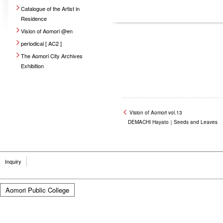
Catalogue of the Artist in
Residence
Vision of Aomori @en
periodical [ AC2 ]
The Aomori City Archives
Exhibition
Vision of Aomori vol.13
DEMACHI Hayato｜Seeds and Leaves
Inquiry
Aomori Public College