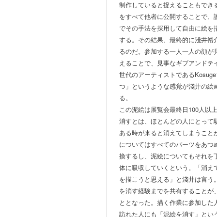
制作していると捉えることもでき
をすべて他者に公開することで、
でその手法を採用して自由に絵を
する。その結果、最終的に淺井裕
るのだ。参加する一人一人の顔が
えることで、見事なギブアンドテ
世代のアーティストであるKosuge
つ」というような感覚が淺井の絵
る。
この泥絵は展覧会最終日100人以
消すとは、ほとんどの人にとって
ある時が来ると消えてしまうこと
についてはすべてのパーツをあつ
換するし、泥絵についてもそれを
体に吸収していくという。「消え
を描こうと思える」と淺井は言う
を消す経験までを共有することが
ととなった。描く作業に参加した
訪れた人にも「泥絵を消す」とい