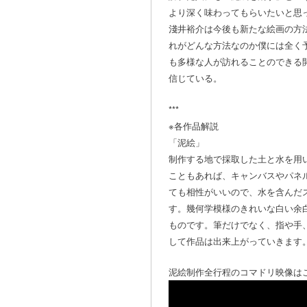
より深く味わってもらいたいと思
淺井裕介は今後も新たな絵画の方
れがどんな方法なのか僕には全く
も多様な人が訪れることのできる
信じている。
***
※各作品解説
「泥絵」
制作する地で採取した土と水を用
こともあれば、キャンバスやパネ
ても相性がいいので、水を含んだ
す。幾何学模様のきれいな白い余
ものです。筆だけでなく、指や手
して作品は出来上がっていきます
泥絵制作全行程のコマドリ映像はこ