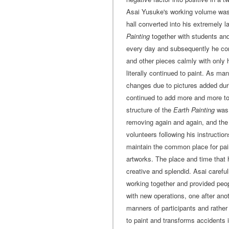
Asai Yusuke's working volume was 
hall converted into his extremely l
Painting
together with students a
every day and subsequently he con
and other pieces calmly with only h
literally continued to paint. As m
changes due to pictures added duri
continued to add more and more to
structure of the
Earth Painting
was 
removing again and again, and the 
volunteers following his instructio
maintain the common place for pain
artworks. The place and time that
creative and splendid. Asai caref
working together and provided peop
with new operations, one after anot
manners of participants and rather
to paint and transforms accidents 