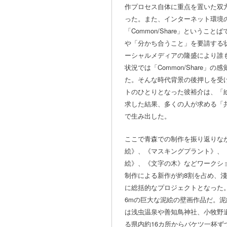
作プロセス自体に重点を置いた双
った。また、インターネット環境
「Common/Share」というこ
や「分かち合うこと」を要請する
ーシャルメディアの隆盛により誰
状況では「Common/Share」
た。そんな時代背景の後押しを受
トのひとりとなった彼裕介は、「
求した結果、多くの人が求める「
で生み出した。
ここで青森での制作を振り返りな
絵》、《マスキングプラント》、
絵》、《文字の木》などワークシ
制作による新作が約8割を占め、
に総括的なプロジェクトとなった。
6mの巨大な泥絵の壁画作品だ。
は浅虫温泉や善知鳥神社、小牧野
る県内約16カ所からバケツ一杯ず