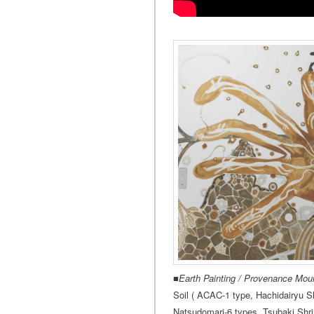
■
Earth Painting / Provenance Mou
Soil ( ACAC-1 type, Hachidairyu S
Natsudomari-6 types, Tsubaki Shri