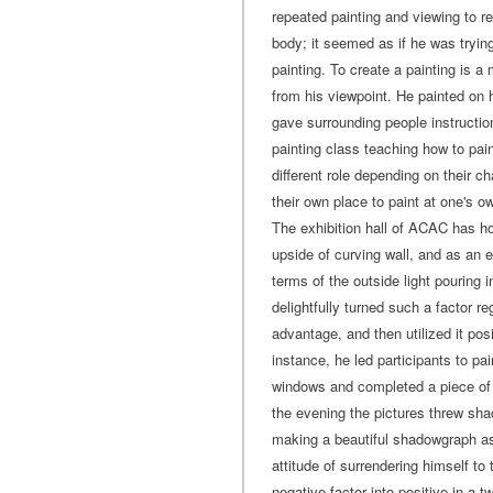
repeated painting and viewing to re
body; it seemed as if he was tryin
painting. To create a painting is a
from his viewpoint. He painted on h
gave surrounding people instructions
painting class teaching how to pai
different role depending on their ch
their own place to paint at one's o
The exhibition hall of ACAC has ho
upside of curving wall, and as an ex
terms of the outside light pouring i
delightfully turned such a factor 
advantage, and then utilized it posi
instance, he led participants to pa
windows and completed a piece o
the evening the pictures threw sha
making a beautiful shadowgraph as
attitude of surrendering himself to
negative factor into positive in a tw