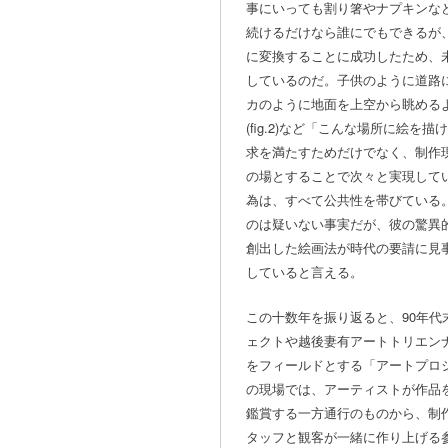
事にいっても割り箸やナプキンな
続けるだけなら誰にでもできるが
に変換することに成功したため、
しているのだ。子供のように道路に絵
カのように地面を上空から眺める
(fig.2)など「こんな場所に絵
求を満たすためだけでなく、制作
の場とすることで次々と実現して
為は、すべて公共性を帯びている
のは疑いない事実だが、彼の驚異
創出した絵画法が時代の要請に見
していると言える。
この十数年を振り返ると、90年代
ェクトや越後妻有アートトリエン
をフィールドとする「アートプロ
の現場では、アーティストが作品
鑑賞する一方通行のものから、制
タッフと観客が一緒に作り上げる