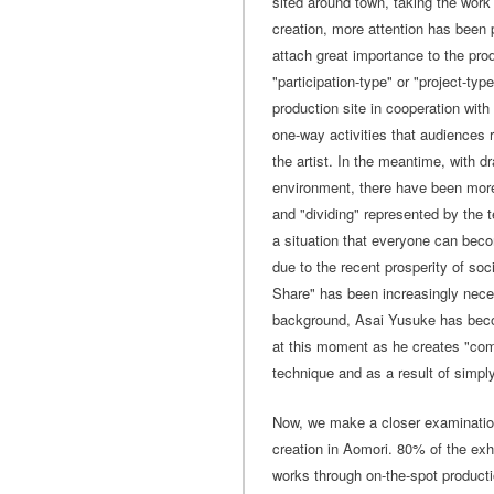
sited around town, taking the work
creation, more attention has been pa
attach great importance to the prod
"participation-type" or "project-typ
production site in cooperation wit
one-way activities that audiences 
the artist. In the meantime, with dr
environment, there have been more
and "dividing" represented by the
a situation that everyone can beco
due to the recent prosperity of so
Share" has been increasingly neces
background, Asai Yusuke has becom
at this moment as he creates "com
technique and as a result of simply
Now, we make a closer examination 
creation in Aomori. 80% of the exh
works through on-the-spot produc