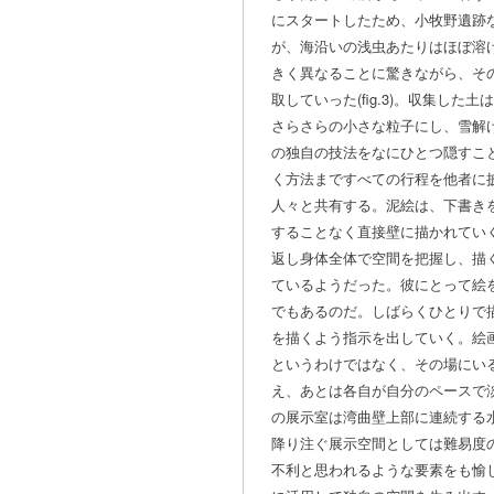
にスタートしたため、小牧野遺跡
が、海沿いの浅虫あたりはほぼ溶
きく異なることに驚きながら、そ
取していった(fig.3)。収集し
さらさらの小さな粒子にし、雪解
の独自の技法をなにひとつ隠すこ
く方法まですべての行程を他者に
人々と共有する。泥絵は、下書き
することなく直接壁に描かれてい
返し身体全体で空間を把握し、描
ているようだった。彼にとって絵
でもあるのだ。しばらくひとりで
を描くよう指示を出していく。絵
というわけではなく、その場にい
え、あとは各自が自分のペースで淡
の展示室は湾曲壁上部に連続する
降り注ぐ展示空間としては難易度
不利と思われるような要素をも愉