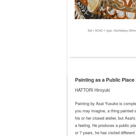
Soil ( ACAC-1 type, Hachidairyu Shrin
Painting as a Public Place
HATTORI Hiroyuki
Painting by Asai Yusuke is complet
you may imagine, a thing painted an
his or her closed atelier, but Asai'
a feeling. He produces a public pla
or 7 years, he has visited different