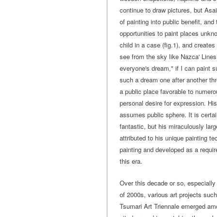
continue to draw pictures, but Asa
of painting into public benefit, and
opportunities to paint places unkno
child in a case (fig.1), and creates
see from the sky like Nazca' Lines
everyone's dream," if I can paint 
such a dream one after another thr
a public place favorable to numerou
personal desire for expression. Hi
assumes public sphere. It is certai
fantastic, but his miraculously la
attributed to his unique painting t
painting and developed as a requir
this era.
Over this decade or so, especially
of 2000s, various art projects suc
Tsumari Art Triennale emerged am