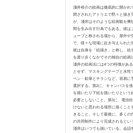
淺井裕介の絵画は徹底的に開かれ
閉ざされたアトリエで黙々と描き
が、淺井はそのような絵画観を爽
間を生み出す行為でもある。彼は
ューブと称される場から、屋外や
で、様々な現場に赴き与えられた
彼は自身を「絵描き」と称し、絵
を渡り歩くなかでその独自の絵画
淺井の絵画法には4つの特徴があ
とせず、マスキングテープと水性
ペン・鉛筆とチラシなど、容易に
選択する。第2に、キャンバスを
を描いたり下絵を描いたりという
必要としないこと。第3に、電信
けないと思われる場所に描くこと
きること。そして最後に、多くの
の共同制作により完成されるとい
淺井はいつでも描いている。会話