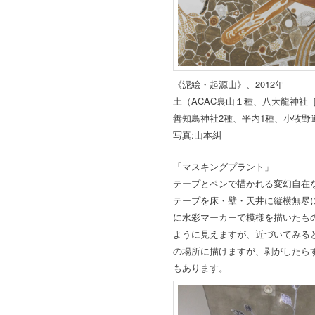
《泥絵・起源山》、2012年
土（ACAC裏山１種、八大龍神社
善知鳥神社2種、平内1種、小牧野
写真:山本糾
「マスキングプラント」
テープとペンで描かれる変幻自在
テープを床・壁・天井に縦横無尽
に水彩マーカーで模様を描いたも
ように見えますが、近づいてみる
の場所に描けますが、剥がしたら
もあります。