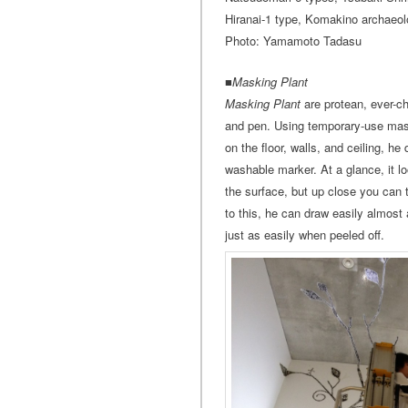
Hiranai-1 type, Komakino archaeolo
Photo: Yamamoto Tadasu
■
Masking Plant
Masking Plant
are protean, ever-c
and pen. Using temporary-use maski
on the floor, walls, and ceiling, he
washable marker. At a glance, it lo
the surface, but up close you can 
to this, he can draw easily almost
just as easily when peeled off.