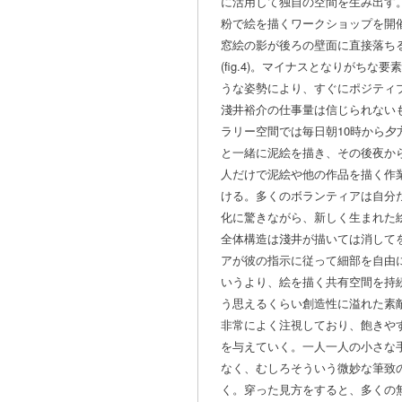
に活用して独自の空間を生み出す
粉で絵を描くワークショップを開
窓絵の影が後ろの壁面に直接落ち
(fig.4)。マイナスとなりがち
うな姿勢により、すぐにポジティ
淺井裕介の仕事量は信じられない
ラリー空間では毎日朝10時から夕
と一緒に泥絵を描き、その後夜か
人だけで泥絵や他の作品を描く作
ける。多くのボランティアは自分
化に驚きながら、新しく生まれた
全体構造は淺井が描いては消して
アが彼の指示に従って細部を自由
いうより、絵を描く共有空間を持
う思えるくらい創造性に溢れた素
非常によく注視しており、飽きや
を与えていく。一人一人の小さな
なく、むしろそういう微妙な筆致
く。穿った見方をすると、多くの