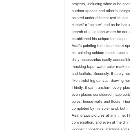
projects, including white cube spa
outdoor spaces and other building
painted under different restrictions
himself a "painter" and as he has 
search of a location where he can 
established his unique technique.
Asai's painting technique has 4 spe
his painting seldom needs special 
daily necessaries easily accessibl
masking tape, water color markers, 
and leaflets. Secondly, it rarely ne
like stretching canvas, drawing hu
Thirdly, it can transform every pla
even places considered inappropria
poles, house walls and floors. Fina
completed by his sole hand, but in 
Asai draws pictures at any time. H
conversation, and even at the dini
wooden chopsticks, napkins and s