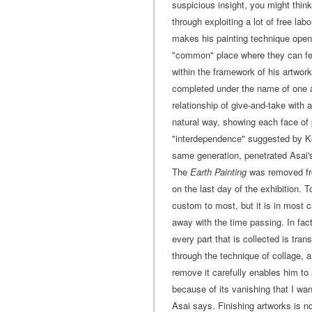
suspicious insight, you might thin
through exploiting a lot of free lab
makes his painting technique open
"common" place where they can feel
within the framework of his artwork
completed under the name of one ar
relationship of give-and-take with 
natural way, showing each face of 
"interdependence" suggested by Kos
same generation, penetrated Asai's
The
Earth Painting
was removed fr
on the last day of the exhibition. 
custom to most, but it is in most c
away with the time passing. In fact
every part that is collected is tran
through the technique of collage, 
remove it carefully enables him to a
because of its vanishing that I wan
Asai says. Finishing artworks is no