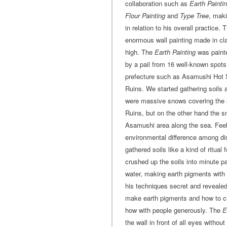
collaboration such as
Earth Painti
Flour Painting
and
Type Tree
, maki
in relation to his overall practice.
enormous wall painting made in cl
high. The
Earth Painting
was painte
by a pail from 16 well-known spots
prefecture such as Asamushi Hot 
Ruins. We started gathering soils a
were massive snows covering the 
Ruins, but on the other hand the 
Asamushi area along the sea. Feel
environmental difference among di
gathered soils like a kind of ritual 
crushed up the soils into minute pa
water, making earth pigments with 
his techniques secret and reveale
make earth pigments and how to cr
how with people generously. The
E
the wall in front of all eyes withou