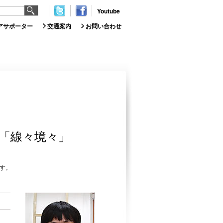
Youtube
アサポーター
交通案内
お問い合わせ
「線々境々」
す。