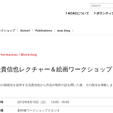
ACACについて
ボランティ
ークショップ
Aomori
Publications
acac blog
法貴信也レクチャー＆絵画ワークショップ
自の描画法を追求する法貴信也から作品や制作の話を聞いた後、その技法を体験しま
日時
2012年8月19日（日） 13:00 - 16:00
会場
創作棟ワークショップスタジオ