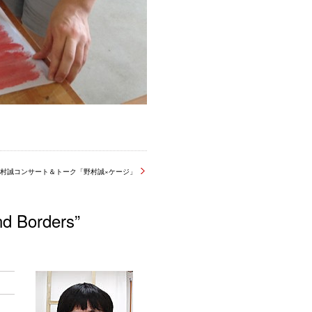
村誠コンサート＆トーク「野村誠×ケージ」
d Borders”