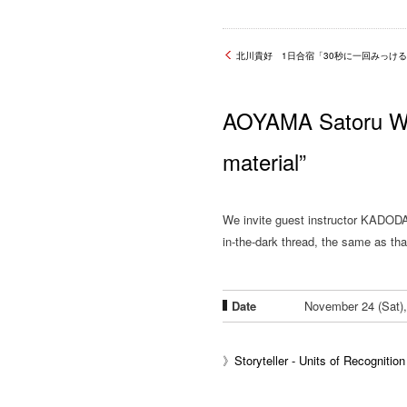
北川貴好 1日合宿「30秒に一回みっけ
AOYAMA Satoru Wor
material”
We invite guest instructor KADODA
in-the-dark thread, the same as that
Date
November 24 (Sa
》
Storyteller - Units of Recognition