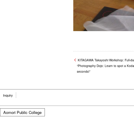
KITAGAWA Takayoshi Workshop: Full-da
“Photography Dojo: Learn to spot a Kod
seconds!”
Inquiry
Aomori Public College