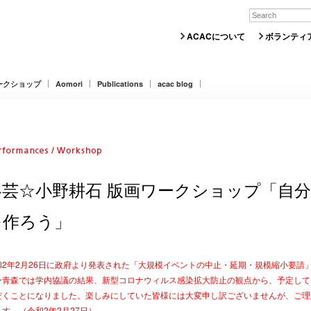
ACACについて
ボランティ
ークショップ
Aomori
Publications
acac blog
冬芸☆小野耕石 版画ワークショップ「自分の
を作ろう」
和2年2月26日に政府より発表された「大規模イベントの中止・延期・規模縮小要請
ー青森では学内協議の結果、新型コロナウィルス感染拡大防止の観点から、予定して
だくことになりました。楽しみにしていた皆様には大変申し訳ございませんが、ご理
ます。（令和2年2月27日）