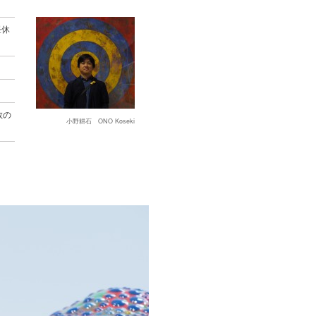
昼休
数の
小野耕石 ONO Koseki