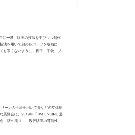
は年に一度、版画の技法を学びつつ創作
技法を用いて顔の各パーツを版画に
ても寒くないように、帽子、手袋、ブ
クリーンの手法を用いて骨などの立体物
に、2019年「The ENGINE 遊
記念－版の美Ⅲ－ 現代版画の可能性」