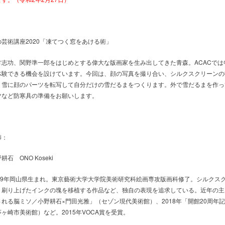
の芸術講座2020「凍てつく窓をあける術」
方志功、関野準一郎をはじめとする偉大な版画家を生み出してきた青森。ACACで
体験できる機会を設けています。今回は、顔の写真を撮り合い、シルクスクリーンの
、雪に顔のパーツを転写して自分だけの雪だるまをつくります。外で雪だるまを作っ
ツなど防寒具の準備をお願いします。
師：
耕石 ONO Koseki
979年岡山県生まれ。東京藝術大学大学院美術研究科絵画専攻版画科修了。シルクス
、刷り上げたインクの塊を移植する作品など、独自の表現を追求している。近年の主な展覧会
される脳ミソ／小野耕石×門田光雅」（セゾン現代美術館）、2018年「開館20周年
茅ヶ崎市美術館）など。2015年VOCA賞を受賞。