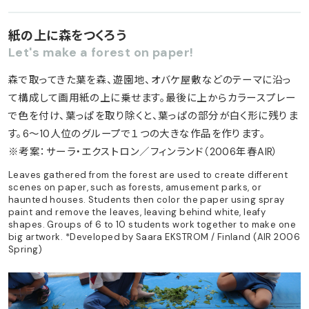
紙の上に森をつくろう
Let's make a forest on paper!
森で取ってきた葉を森、遊園地、オバケ屋敷などのテーマに沿っ
て構成して画用紙の上に乗せます。最後に上からカラースプレー
で色を付け、葉っぱを取り除くと、葉っぱの部分が白く形に残りま
す。6〜10人位のグループで１つの大きな作品を作ります。
※考案：サーラ・エクストロン／フィンランド（2006年春AIR）
Leaves gathered from the forest are used to create different
scenes on paper, such as forests, amusement parks, or
haunted houses. Students then color the paper using spray
paint and remove the leaves, leaving behind white, leafy
shapes. Groups of 6 to 10 students work together to make one
big artwork. *Developed by Saara EKSTROM / Finland (AIR 2006
Spring)