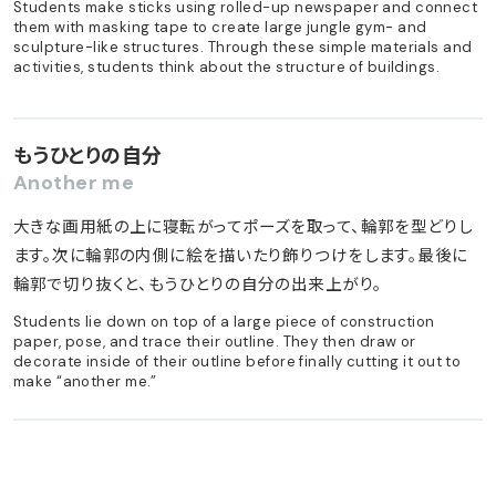
Students make sticks using rolled-up newspaper and connect
them with masking tape to create large jungle gym- and
sculpture-like structures. Through these simple materials and
activities, students think about the structure of buildings.
もうひとりの自分
Another me
大きな画用紙の上に寝転がってポーズを取って、輪郭を型どりし
ます。次に輪郭の内側に絵を描いたり飾りつけをします。最後に
輪郭で切り抜くと、もうひとりの自分の出来上がり。
Students lie down on top of a large piece of construction
paper, pose, and trace their outline. They then draw or
decorate inside of their outline before finally cutting it out to
make “another me.”