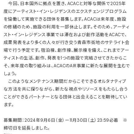
今回、日本国外に拠点を置き、ACACと対等な関係で2025年
度にアーティスト・イン・レジデンスのエクスチェンジプログラム
を協働して実施できる団体を募集します。ACACは来年度、施設
の修繕のため、施設の利用を一部休止します。そのため、アーティ
スト・イン・レジデンス事業では滞在および創作活動をACACで、
成果発表をより多くの人々が行き交う青森市街地のサテライト会
場で行う予定です。宿泊棟、創作棟、展示棟を備え、これまでアー
ティストの生活、創作、発表を1つの施設で完結させてきたからこ
そ、来年度の取り組みは、ACACのAIR事業に新たな展開を生むで
しょう。
このようなメンテナンス期間だからこそできるオルタナティブ
な方法を共に探りながら、新たな視点やリソースをもたらし合う
ことができるパートナーとなる団体と出会えることを期待してい
ます。
募集期間：2024年9月6日（金）ー11月30日（土）23:59必着 ※
締切日を延長しました。