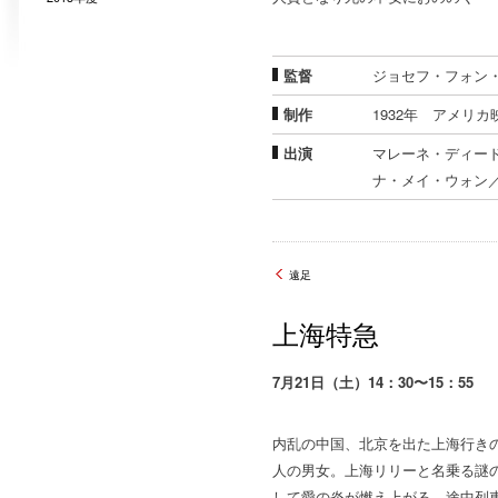
監督
ジョセフ・フォン
制作
1932年 アメリカ
出演
マレーネ・ディー
ナ・メイ・ウォン
遠足
上海特急
7月21日（土）14：30〜15：55
内乱の中国、北京を出た上海行き
人の男女。上海リリーと名乗る謎
して愛の炎が燃え上がる。途中列