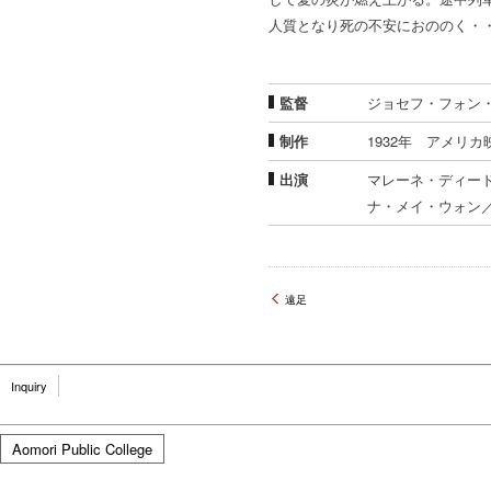
人質となり死の不安におののく・
監督
ジョセフ・フォン
制作
1932年 アメリカ
出演
マレーネ・ディー
ナ・メイ・ウォン
遠足
Inquiry
Aomori Public College