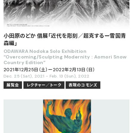
小田原のどか 個展「近代を彫刻／超克するー雪国青
森編」
ODAWARA Nodoka Solo Exhibition
“Overcoming/Sculpting Modernity : Aomori Snow
Country Edition”
2021年12月25日（土）ー2022年2月13日（日）
Dec. 25 (Sat), 2021 - Feb. 13 (Sun), 2022
展覧会
レクチャー／トーク
表現のコモンズ