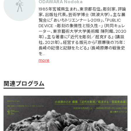
ODAWARA Nodoka
1985年宮城県生まれ、東京都在住。彫刻家、評論
家、出版社代表。芸術学博士（筑波大学）。主な展
覧会に「あいちトリエンナーレ2019」、「PUBLIC
DEVICE -彫刻の象徴性と恒久性-」（共同キュレ
ーター、東京藝術大学大学美術館 陳列館、2020
年）。主な著書に『近代を彫刻／超克する』（講談
社、2021年）。経営する版元から『原爆後の75年：
長崎の記憶と記録をたどる』（長崎原爆の戦後史
を…
more
関連プログラム