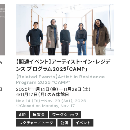
ム
【関連イベント】アーティスト・イン・レジデ
ンス プログラム2025「CAMP」
【Related Events】Artist in Residence
Program 2025 "CAMP"
日
2025年11月14日（金）ー11月29日（土）
※11月17日（月）のみ休館日
Nov. 14 (Fri)ーNov. 29 (Sat), 2025
※Closed on Monday, Nov. 17
AIR
展覧会
ワークショップ
レクチャー／トーク
公演
イベント