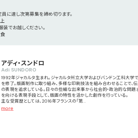
定員に達し次第募集を締め切ります。
以上
服装でお越しください。
軽食
アディ・スンドロ
Adi SUNDORO
1992年ジャカルタ生まれ。ジャカルタ州立大学およびバンドン工科大学
を修了。版画制作に取り組み、多様な印刷技法を組み合わせることで、
の表現を追求している。日々の些細な出来事から社会的・政治的な問題
を向ける表現手段として、版画の特性を活かした創作を行っている。
主な受賞歴としては、2016年フランスの「第…
more