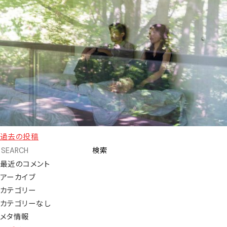
投
過去の投稿
稿
検索
ナ
最近のコメント
ビ
アーカイブ
ゲ
カテゴリー
ー
カテゴリーなし
シ
メタ情報