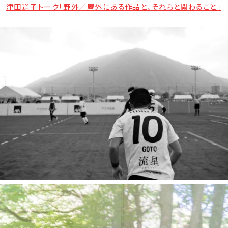
表現のコモンズ
表現のコモンズ vol.11 松本一哉「 を 聴く 」
表現のコモンズ vol.10 敷地理×イリナ・グリゴレ「身体が透明に
表現のコモンズ vol.9 李 奧森 (ヴァル・リ) オンライントーク
tatazumi 映画上映会「play back」
Webマガジン「ヴァルナブルな人たち」 in Aomori
ヴァルナブルな人たち オープンミーティング
ヴァルナブルな人たち 井戸端の庭＠ACAC
ヴァルナブルな人たち みんなのレシピからうまれる「声を聞くご
津田道子ワークショップ「オーディオ・ガイド #4 ここにたつ青森
津田道子トーク「野外／屋外にある作品と、それらと関わること」
なるまで」
はんの会」
編」