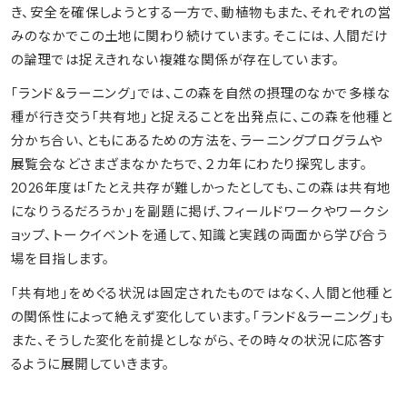
き、安全を確保しようとする一方で、動植物もまた、それぞれの営
みのなかでこの土地に関わり続けています。そこには、人間だけ
の論理では捉えきれない複雑な関係が存在しています。
「ランド＆ラーニング」では、この森を自然の摂理のなかで多様な
種が行き交う「共有地」と捉えることを出発点に、この森を他種と
分かち合い、ともにあるための方法を、ラーニングプログラムや
展覧会などさまざまなかたちで、２カ年にわたり探究します。
2026年度は「たとえ共存が難しかったとしても、この森は共有地
になりうるだろうか」を副題に掲げ、フィールドワークやワークシ
ョップ、トークイベントを通して、知識と実践の両面から学び合う
場を目指します。
「共有地」をめぐる状況は固定されたものではなく、人間と他種と
の関係性によって絶えず変化しています。「ランド＆ラーニング」も
また、そうした変化を前提としながら、その時々の状況に応答す
るように展開していきます。