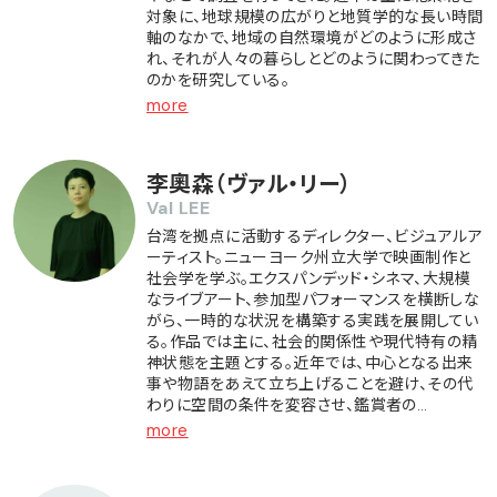
対象に、地球規模の広がりと地質学的な長い時間
軸のなかで、地域の自然環境がどのように形成さ
れ、それが人々の暮らしとどのように関わってきた
のかを研究している。
more
李奧森（ヴァル・リー）
Val LEE
台湾を拠点に活動するディレクター、ビジュアルア
ーティスト。ニューヨーク州立大学で映画制作と
社会学を学ぶ。エクスパンデッド・シネマ、大規模
なライブアート、参加型パフォーマンスを横断しな
がら、一時的な状況を構築する実践を展開してい
る。作品では主に、社会的関係性や現代特有の精
神状態を主題とする。近年では、中心となる出来
事や物語をあえて立ち上げることを避け、その代
わりに空間の条件を変容させ、鑑賞者の…
more