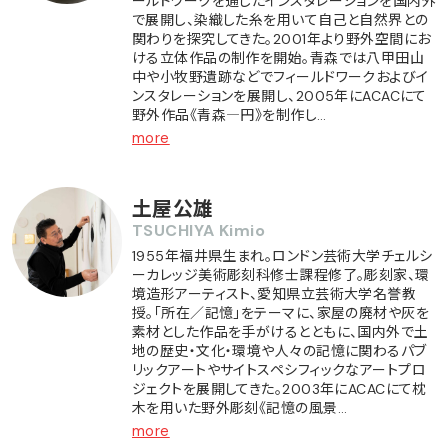
ールドワークを通じたインスタレーションを国内外
で展開し、染織した糸を用いて自己と自然界との
関わりを探究してきた。2001年より野外空間にお
ける立体作品の制作を開始。青森では八甲田山
中や小牧野遺跡などでフィールドワークおよびイ
ンスタレーションを展開し、2005年にACACにて
野外作品《青森―円》を制作し…
more
土屋公雄
TSUCHIYA Kimio
1955年福井県生まれ。ロンドン芸術大学チェルシ
ーカレッジ美術彫刻科修士課程修了。彫刻家、環
境造形アーティスト、愛知県立芸術大学名誉教
授。「所在／記憶」をテーマに、家屋の廃材や灰を
素材とした作品を手がけるとともに、国内外で土
地の歴史・文化・環境や人々の記憶に関わるパブ
リックアートやサイトスペシフィックなアートプロ
ジェクトを展開してきた。2003年にACACにて枕
木を用いた野外彫刻《記憶の風景…
more