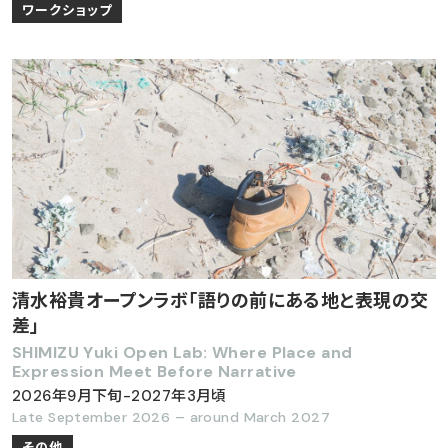
ワークショップ
清水裕貴オープンラボ「語りの前にある地と表現の交
差」
SHIMIZU Yuki Open Lab: Where Place and
Expression Meet Before Narrative
2026年9月下旬-2027年3月頃
Late September 2026 – around March 2027
その他