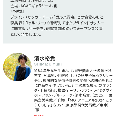
上演時間：約1時間（予定）
会場：ACACギャラリーA、他
*予約制
ブラインドサッカーチーム「ガルハ青森」との協働のもと、
李奥森（ヴァル・リー）が継続してきたブラインドサッカー
に関するリサーチを、観客参加型のパフォーマンス公演
として発表します。
清水裕貴
SHIMIZU Yuki
1984年千葉県生まれ。武蔵野美術大学映像学科
卒業。写真家、小説家。土地の歴史や伝承をリサー
チし、複層的な記憶や風景の変遷への関心をもと
に作品を制作している。近年の主な展示に「オラン
ダ×千葉 撮る、物語る —サラ・ファン・ライ＆ダヴィ
ット・ファン・デル・レーウ×清水裕貴」（2025、千葉
県立美術館／千葉）、「MOTアニュアル2024 こう
ふくのしま」（2024、東京都現代美術館／東京）、
「浮…
more