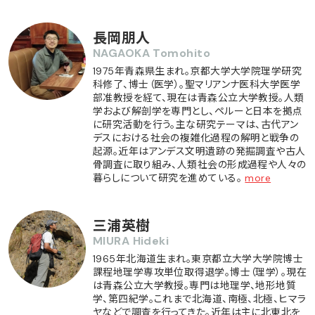
長岡朋人
NAGAOKA Tomohito
1975年青森県生まれ。京都大学大学院理学研究
科修了、博士（医学）。聖マリアンナ医科大学医学
部准教授を経て、現在は青森公立大学教授。人類
学および解剖学を専門とし、ペルーと日本を拠点
に研究活動を行う。主な研究テーマは、古代アン
デスにおける社会の複雑化過程の解明と戦争の
起源。近年はアンデス文明遺跡の発掘調査や古人
骨調査に取り組み、人類社会の形成過程や人々の
暮らしについて研究を進めている。
more
三浦英樹
MIURA Hideki
1965年北海道生まれ。東京都立大学大学院博士
課程地理学専攻単位取得退学。博士（理学）。現在
は青森公立大学教授。専門は地理学、地形地質
学、第四紀学。これまで北海道、南極、北極、ヒマラ
ヤなどで調査を行ってきた。近年は主に北東北を