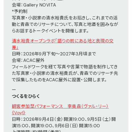
会場：Gallery NOVITA
*予約制
写真家・小説家の清水裕貴氏をお招きし、これまでの活
動と青森でのリサーチについて、写真と地酒を囲みなが
らお話するトークイベントを開催します。
清水裕貴オープンラボ「語りの前にある地と表現の交
差」
日時：2026年9月下旬～2027年3月頃まで
会場：ACAC屋外
フィールドワークを経て写真や言葉で物語を制作してき
た写真家・小説家の清水裕貴氏が、青森でのリサーチ先
で採集したものをACAC屋外に設置・公開します。
ー
つくるをひらく
観客参加型パフォーマンス 李奥森（ヴァル・リー）
《Voy!》
日時：2026年9月4日（金）開演19:00、9月5日（土）開
演15:00、開演19:00、9月6日（日）開演15:00