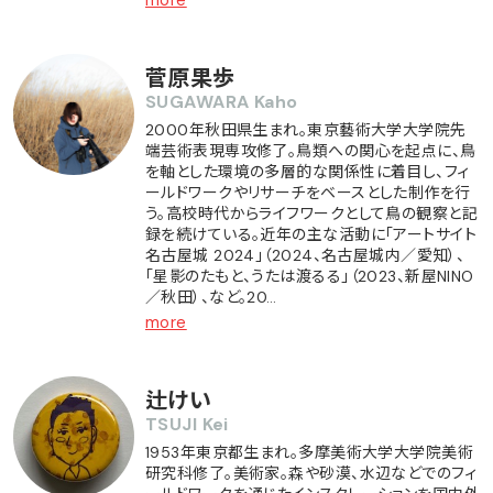
菅原果歩
SUGAWARA Kaho
2000年秋田県生まれ。東京藝術大学大学院先
端芸術表現専攻修了。鳥類への関心を起点に、鳥
を軸とした環境の多層的な関係性に着目し、フィ
ールドワークやリサーチをベースとした制作を行
う。高校時代からライフワークとして鳥の観察と記
録を続けている。近年の主な活動に「アートサイト
名古屋城 2024」（2024、名古屋城内／愛知）、
「星影のたもと、うたは渡るる」（2023、新屋NINO
／秋田）、など。20…
more
辻けい
TSUJI Kei
1953年東京都生まれ。多摩美術大学大学院美術
研究科修了。美術家。森や砂漠、水辺などでのフィ