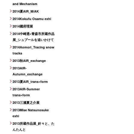
and Mechanism
2014夏AIR_M/AK
2014Kokufu Osamu exhi
2014國府理展
2014中崎透×青森市所蔵作品
展_シュプールを追いかけて
2014Aomori_Tracing snow
tracks
2013秋AIR_exchange
2013AIR-
Autumn_exchange
2013夏AIR_trans×form
2013AIR-Summer
trans×form
2013三瀬夏之介展
2013Mise Natsunosuke
exhi
2013所蔵作品展_針々と、た
んたんと