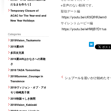
だるまを作ろう】
※音声のない動画です。
Temporary Closure of
疑似デート編
ACAC for The Year-end and
https://youtu.be/cK5QfHIUwm0
New Year Holidays
サイレントムービー編
https://youtu.be/wHWjB7D11us
Categories
2019Vision_Tsukamoto
2019夏AIR
多田友充展
2019夏AIRはかなさへの果敢
さ
2018 TADA Tomomitsu
2019Summer_Courage in
シュプールを追いかけ始めたそ
Transience
2018ヴィジョン・オブ・アオ
モリ柿崎真子展
2019秋賑々しき狭間
2018Vision_Kakizaki
2019Autumn_Lively in