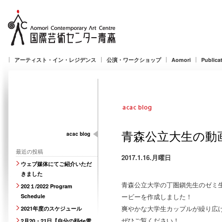
アーティスト・イン・レジデンス
公演・ワークショップ
Aomori
Publica
青森公立大生の動
acac blog
最近の投稿
2017.1.16.月曜日
ウェブ媒体にてご紹介いただ
きました
青森公立大学の丁圏鎭先生のゼミ生
202１/2022 Program
ービーを作成しました！
Schedule
爽やかな大学生カップルが繰り広
2021年度のスケジュール
ぜひご覧ください！
2月20・21日【自分の顔de雪