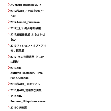
AOMORI Triennale 2017
2017秋AIR_この現実のむこ
うに
2017Aomori_Furusaka
2017辻けい野外彫刻修復
2017所蔵作品展_ふるさかは
るか
2017ヴィジョン・オブ・アオ
モリ福田展
2017_冬の芸術講座_どこか
の面影
2016AIR-
Autumn_kaetemiru-Time
For A Change
2016秋AIR＿カエテミル
2016夏AIR_普遍的な風景
2016AIR-
Summer_Ubiquitous views
2016OJUN展