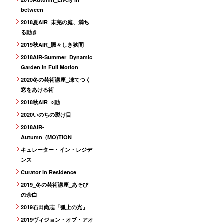
between
2018夏AIR_未完の庭、満ち
る動き
2019秋AIR_賑々しき狭間
2018AIR-Summer_Dynamic
Garden in Full Motion
2020冬の芸術講座_凍てつく
窓をあける術
2018秋AIR_○動
2020いのちの裂け目
2018AIR-
Autumn_(MO)TION
キュレーター・イン・レジデ
ンス
Curator in Residence
2019_冬の芸術講座_あそび
の余白
2019石田尚志「弧上の光」
2019ヴィジョン・オブ・アオ