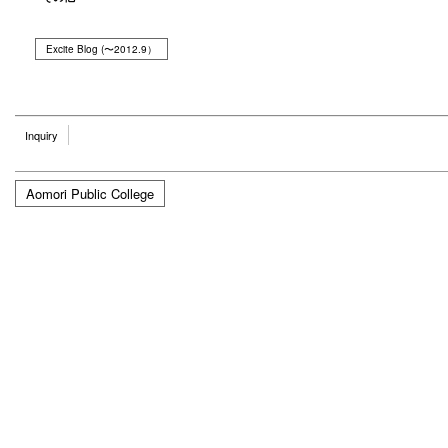
Excite Blog (〜2012.9）
Inquiry
Aomori Public College