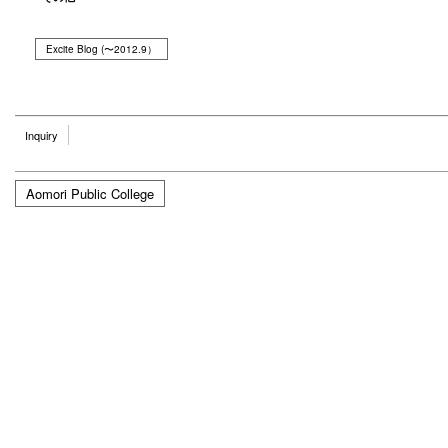
Excite Blog (〜2012.9）
Inquiry
Aomori Public College