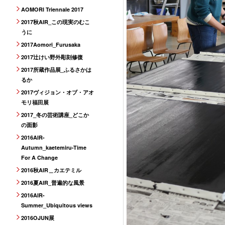
AOMORI Triennale 2017
2017秋AIR_この現実のむこ
うに
2017Aomori_Furusaka
2017辻けい野外彫刻修復
2017所蔵作品展_ふるさかは
るか
2017ヴィジョン・オブ・アオ
モリ福田展
2017_冬の芸術講座_どこか
の面影
2016AIR-
Autumn_kaetemiru-Time
For A Change
2016秋AIR＿カエテミル
2016夏AIR_普遍的な風景
2016AIR-
Summer_Ubiquitous views
2016OJUN展