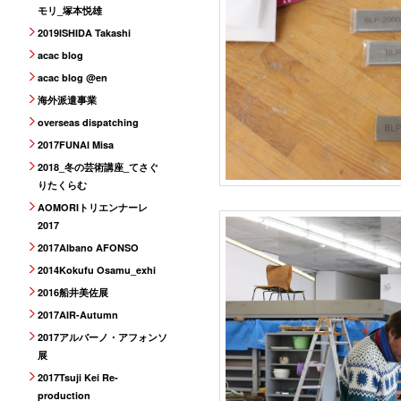
モリ_塚本悦雄
2019ISHIDA Takashi
acac blog
acac blog @en
海外派遣事業
overseas dispatching
2017FUNAI Misa
2018_冬の芸術講座_てさぐ
りたくらむ
AOMORIトリエンナーレ
2017
2017Albano AFONSO
2014Kokufu Osamu_exhi
2016船井美佐展
2017AIR-Autumn
2017アルバーノ・アフォンソ
展
2017Tsuji Kei Re-
production