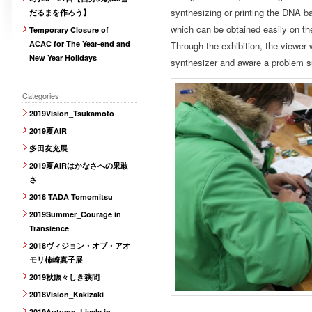
synthesizing or printing the DNA b
だるまを作ろう】
which can be obtained easily on the
Temporary Closure of
ACAC for The Year-end and
Through the exhibition, the viewer w
New Year Holidays
synthesizer and aware a problem s
Categories
2019Vision_Tsukamoto
2019夏AIR
多田友充展
2019夏AIRはかなさへの果敢
さ
2018 TADA Tomomitsu
2019Summer_Courage in
Transience
2018ヴィジョン・オブ・アオ
モリ柿崎真子展
2019秋賑々しき狭間
2018Vision_Kakizaki
2019Autumn_Lively in