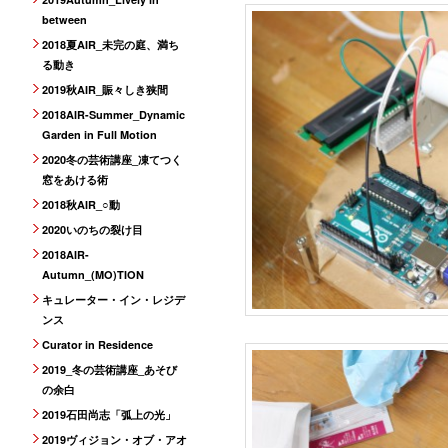
between
2018夏AIR_未完の庭、満ち
る動き
2019秋AIR_賑々しき狭間
2018AIR-Summer_Dynamic
Garden in Full Motion
2020冬の芸術講座_凍てつく
窓をあける術
2018秋AIR_○動
2020いのちの裂け目
2018AIR-
Autumn_(MO)TION
キュレーター・イン・レジデ
ンス
Curator in Residence
2019_冬の芸術講座_あそび
の余白
2019石田尚志「弧上の光」
2019ヴィジョン・オブ・アオ