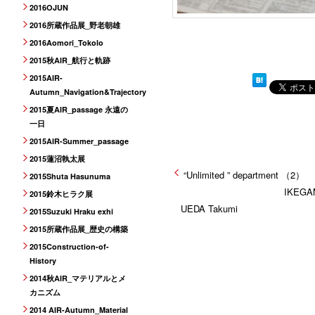
2016OJUN
2016所蔵作品展_野老朝雄
2016Aomori_Tokolo
2015秋AIR_航行と軌跡
2015AIR-
Autumn_Navigation&Trajectory
2015夏AIR_passage 永遠の
一日
2015AIR-Summer_passage
2015蓮沼執太展
“Unlimited ” department （2）
2015Shuta Hasunuma
IKEGAMI Tak
2015鈴木ヒラク展
UEDA Takumi
2015Suzuki Hraku exhi
2015所蔵作品展_歴史の構築
2015Construction-of-
History
2014秋AIR_マテリアルとメ
カニズム
2014 AIR-Autumn_Material