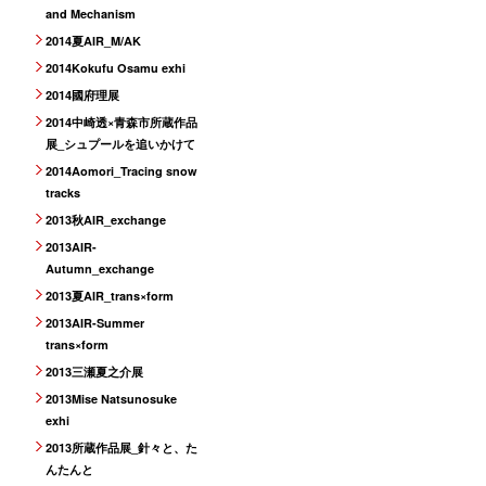
and Mechanism
2014夏AIR_M/AK
2014Kokufu Osamu exhi
2014國府理展
2014中崎透×青森市所蔵作品
展_シュプールを追いかけて
2014Aomori_Tracing snow
tracks
2013秋AIR_exchange
2013AIR-
Autumn_exchange
2013夏AIR_trans×form
2013AIR-Summer
trans×form
2013三瀬夏之介展
2013Mise Natsunosuke
exhi
2013所蔵作品展_針々と、た
んたんと