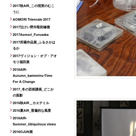
2017秋AIR_この現実のむこ
うに
AOMORI Triennale 2017
2017辻けい野外彫刻修復
2017Aomori_Furusaka
2017所蔵作品展_ふるさかは
るか
2017ヴィジョン・オブ・アオ
モリ福田展
2016AIR-
Autumn_kaetemiru-Time
For A Change
2017_冬の芸術講座_どこか
の面影
2016秋AIR＿カエテミル
2016夏AIR_普遍的な風景
2016AIR-
Summer_Ubiquitous views
2016OJUN展