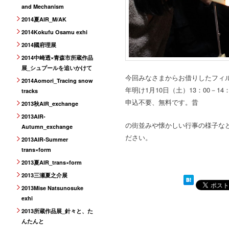
and Mechanism
2014夏AIR_M/AK
2014Kokufu Osamu exhi
2014國府理展
2014中崎透×青森市所蔵作品
展_シュプールを追いかけて
今回みなさまからお借りしたフィ
2014Aomori_Tracing snow
年明け1月10日（土）13：00－14
tracks
申込不要、無料です。昔
2013秋AIR_exchange
2013AIR-
の街並みや懐かしい行事の様子な
Autumn_exchange
ださい。
2013AIR-Summer
trans×form
2013夏AIR_trans×form
2013三瀬夏之介展
2013Mise Natsunosuke
exhi
2013所蔵作品展_針々と、た
んたんと