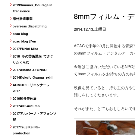
2019Summer_Courage in
Transience
8mmフィルム・
海外派遣事業
overseas dispatching
2014.12.13.土曜日
acac blog
acac blog @en
ACACで来年2-3月に開催する
2017FUNAI Misa
の8mmフィルム・デジタルアーカ
2018_冬の芸術講座_てさぐ
りたくらむ
今週はご協力いただいているNPO
2017Albano AFONSO
て8mmフィルムをお持ちの方の
2014Kokufu Osamu_exhi
AOMORIトリエンナーレ
映像を見ていると、持ち主の方や
2017
話しをしてくださいます。
2016船井美佐展
2017AIR-Autumn
それがまた、とてもおもしろいで
2017アルバーノ・アフォンソ
展
2017Tsuji Kei Re-
production