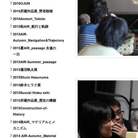
2016OJUN
2016所蔵作品展_野老朝雄
2016Aomori_Tokolo
2015秋AIR_航行と軌跡
2015AIR-
Autumn_Navigation&Trajectory
2015夏AIR_passage 永遠の
一日
2015AIR-Summer_passage
2015蓮沼執太展
2015Shuta Hasunuma
2015鈴木ヒラク展
2015Suzuki Hraku exhi
2015所蔵作品展_歴史の構築
2015Construction-of-
History
2014秋AIR_マテリアルとメ
カニズム
2014 AIR-Autumn_Material