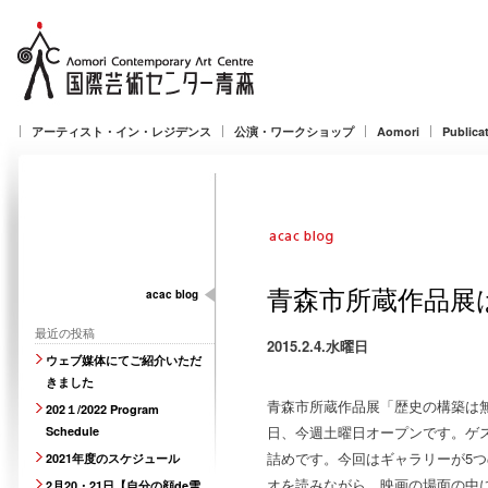
アーティスト・イン・レジデンス
公演・ワークショップ
Aomori
Publica
青森市所蔵作品展
acac blog
最近の投稿
2015.2.4.水曜日
ウェブ媒体にてご紹介いただ
きました
青森市所蔵作品展「歴史の構築は無
202１/2022 Program
日、今週土曜日オープンです。ゲ
Schedule
詰めです。今回はギャラリーが5
2021年度のスケジュール
オを読みながら、映画の場面の中
2月20・21日【自分の顔de雪