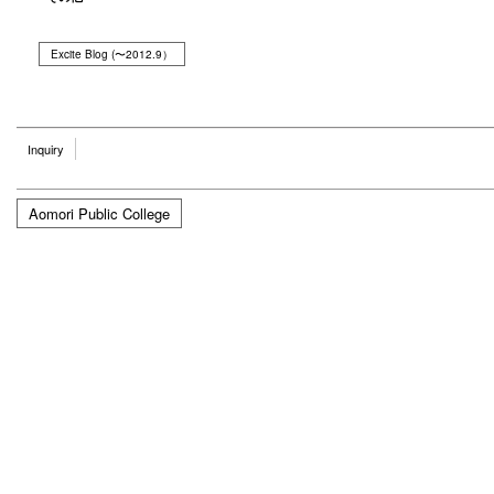
Excite Blog (〜2012.9）
Inquiry
Aomori Public College