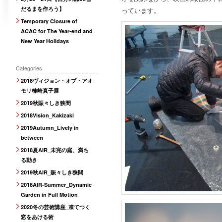
だるまを作ろう】
っています。
Temporary Closure of
ACAC for The Year-end and
New Year Holidays
Categories
2018ヴィジョン・オブ・アオ
モリ柿崎真子展
2019秋賑々しき狭間
2018Vision_Kakizaki
2019Autumn_Lively in
between
2018夏AIR_未完の庭、満ち
る動き
2019秋AIR_賑々しき狭間
2018AIR-Summer_Dynamic
Garden in Full Motion
2020冬の芸術講座_凍てつく
窓をあける術