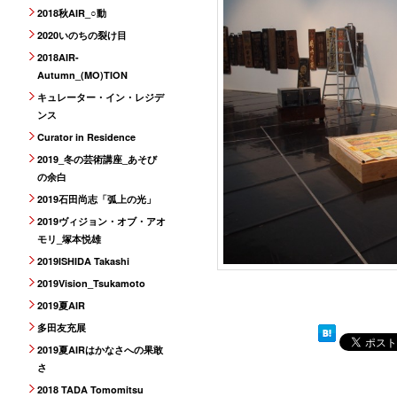
2018秋AIR_○動
2020いのちの裂け目
2018AIR-
Autumn_(MO)TION
キュレーター・イン・レジデ
ンス
Curator in Residence
2019_冬の芸術講座_あそび
の余白
2019石田尚志「弧上の光」
2019ヴィジョン・オブ・アオ
モリ_塚本悦雄
2019ISHIDA Takashi
2019Vision_Tsukamoto
2019夏AIR
多田友充展
2019夏AIRはかなさへの果敢
さ
2018 TADA Tomomitsu