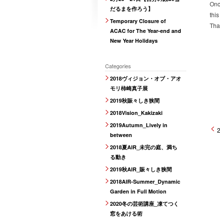
Onc
だるまを作ろう】
thi
Temporary Closure of
Tha
ACAC for The Year-end and
New Year Holidays
Categories
2018ヴィジョン・オブ・アオ
モリ柿崎真子展
2019秋賑々しき狭間
2018Vision_Kakizaki
2019Autumn_Lively in
between
2018夏AIR_未完の庭、満ち
る動き
2019秋AIR_賑々しき狭間
2018AIR-Summer_Dynamic
Garden in Full Motion
2020冬の芸術講座_凍てつく
窓をあける術