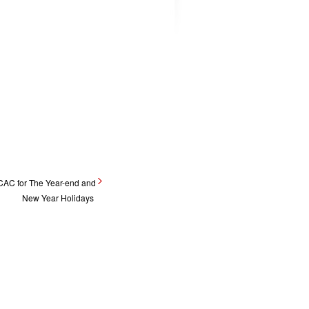
CAC for The Year-end and
New Year Holidays