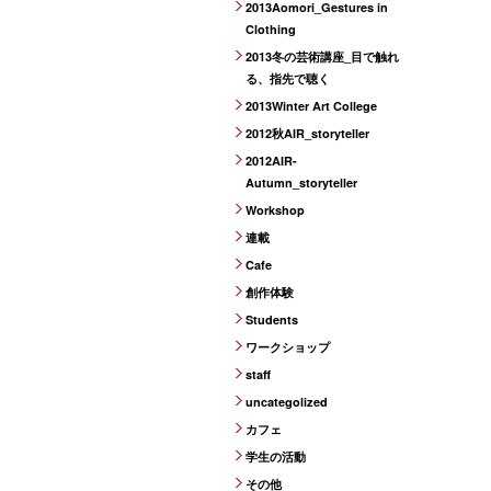
2013Aomori_Gestures in
Clothing
2013冬の芸術講座_目で触れ
る、指先で聴く
2013Winter Art College
2012秋AIR_storyteller
2012AIR-
Autumn_storyteller
Workshop
連載
Cafe
創作体験
Students
ワークショップ
staff
uncategolized
カフェ
学生の活動
その他