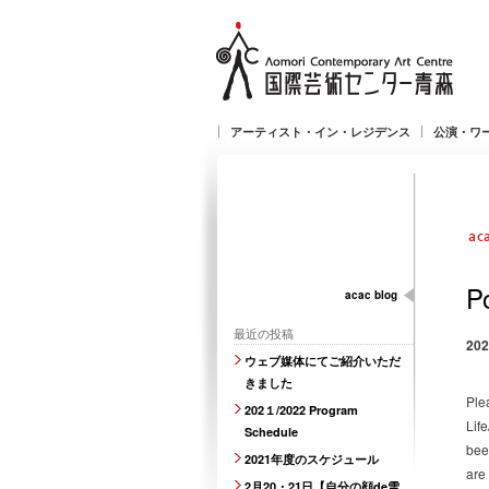
アーティスト・イン・レジデンス
公演・ワ
P
acac blog
最近の投稿
20
ウェブ媒体にてご紹介いただ
きました
Ple
202１/2022 Program
Lif
Schedule
bee
2021年度のスケジュール
are
2月20・21日【自分の顔de雪