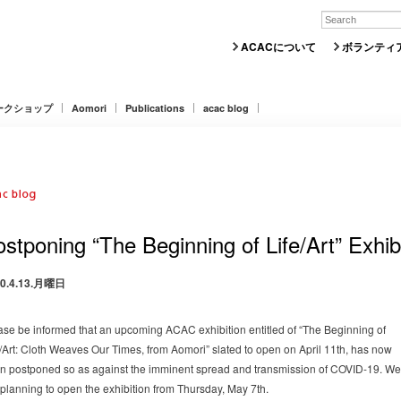
ACACについて
ボランティ
ークショップ
Aomori
Publications
acac blog
ostponing “The Beginning of Life/Art” Exhi
20.4.13.月曜日
ase be informed that an upcoming ACAC exhibition entitled of “The Beginning of
e/Art: Cloth Weaves Our Times, from Aomori” slated to open on April 11th, has now
n postponed so as against the imminent spread and transmission of COVID-19. We
 planning to open the exhibition from Thursday, May 7th.