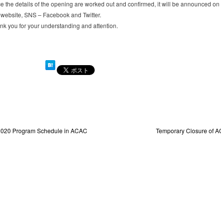
e the details of the opening are worked out and confirmed, it will be announced on
s website, SNS – Facebook and Twitter.
nk you for your understanding and attention.
2020 Program Schedule in ACAC
Temporary Closure of A