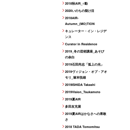
2018秋AIR_○動
2020いのちの裂け目
2018AIR-
Autumn_(MO)TION
キュレーター・イン・レジデ
ンス
Curator in Residence
2019_冬の芸術講座_あそび
の余白
2019石田尚志「弧上の光」
2019ヴィジョン・オブ・アオ
モリ_塚本悦雄
2019ISHIDA Takashi
2019Vision_Tsukamoto
2019夏AIR
多田友充展
2019夏AIRはかなさへの果敢
さ
2018 TADA Tomomitsu