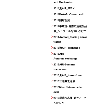
and Mechanism
2014夏AIR_M/AK
2014Kokufu Osamu exhi
2014國府理展
2014中崎透×青森市所蔵作品
展_シュプールを追いかけて
2014Aomori_Tracing snow
tracks
2013秋AIR_exchange
2013AIR-
Autumn_exchange
2013AIR-Summer
trans×form
2013夏AIR_trans×form
2013三瀬夏之介展
2013Mise Natsunosuke
exhi
2013所蔵作品展_針々と、た
んたんと