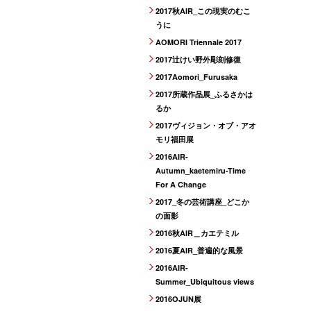
2017秋AIR_この現実のむこ
うに
AOMORI Triennale 2017
2017辻けい野外彫刻修復
2017Aomori_Furusaka
2017所蔵作品展_ふるさかは
るか
2017ヴィジョン・オブ・アオ
モリ福田展
2016AIR-
Autumn_kaetemiru-Time
For A Change
2017_冬の芸術講座_どこか
の面影
2016秋AIR＿カエテミル
2016夏AIR_普遍的な風景
2016AIR-
Summer_Ubiquitous views
2016OJUN展